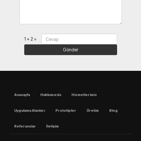
1 + 2 =
Gönder
Anasayfa
Hakkımızda
Hizmetlerimiz
Uygulama Alanları
Prototipler
Üretim
Blog
Referanslar
İletişim